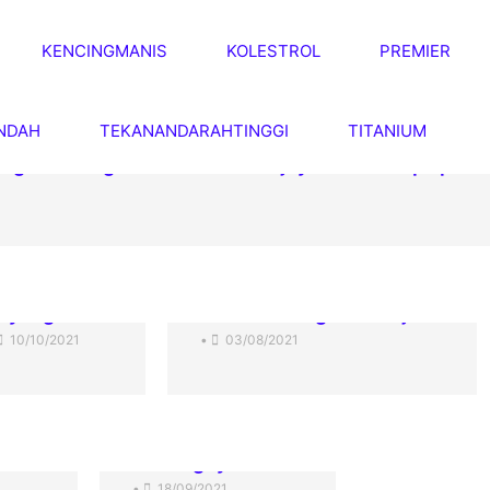
KENCINGMANIS
KOLESTROL
PREMIER
NDAH
TEKANANDARAHTINGGI
TITANIUM
ongsikan bagaimana beliau berjaya kurus tanpa prod
ayang ibu ❤
Berselindung di balik jiran
10/10/2021
•
03/08/2021
kur …
Senangnya kurus!
•
18/09/2021