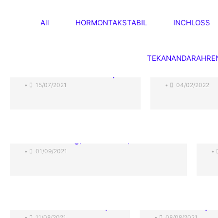
All
HORMONTAKSTABIL
INCHLOSS
TEKANANDARAHRE
Cara mudah kurus cepat
Wanita ini k
•
15/07/2021
•
04/02/2022
Lebih tenang, lebih sihat, lebih slim
S
•
01/09/2021
•
Staff nurse minta tips
Makcik bersyu
•
11/08/2021
•
08/08/2021