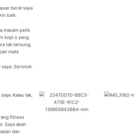
asan berat saya
in baik.
ia macam pelik
m kopi o yang
ra tak lansung,
epan mata
r saya. Seronok
 saya. Kalau tak,
ang fitness
an. Saya akan
 badan dan