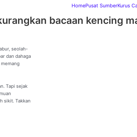
Home
Pusat Sumber
Kurus C
a kurangkan bacaan kencing m
abur, seolah-
apar dan dahaga
ya memang
n. Tapi sejak
amuan
 sikit. Takkan