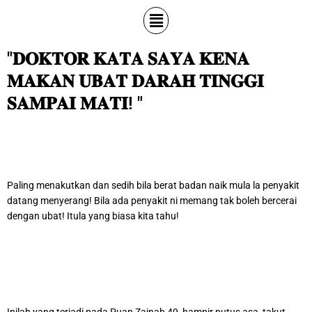
Menu
"𝐃𝐎𝐊𝐓𝐎𝐑 𝐊𝐀𝐓𝐀 𝐒𝐀𝐘𝐀 𝐊𝐄𝐍𝐀
𝐌𝐀𝐊𝐀𝐍 𝐔𝐁𝐀𝐓 𝐃𝐀𝐑𝐀𝐇 𝐓𝐈𝐍𝐆𝐆𝐈
𝐒𝐀𝐌𝐏𝐀𝐈 𝐌𝐀𝐓𝐈! "
Paling menakutkan dan sedih bila berat badan naik mula la penyakit
datang menyerang! Bila ada penyakit ni memang tak boleh bercerai
dengan ubat! Itula yang biasa kita tahu!