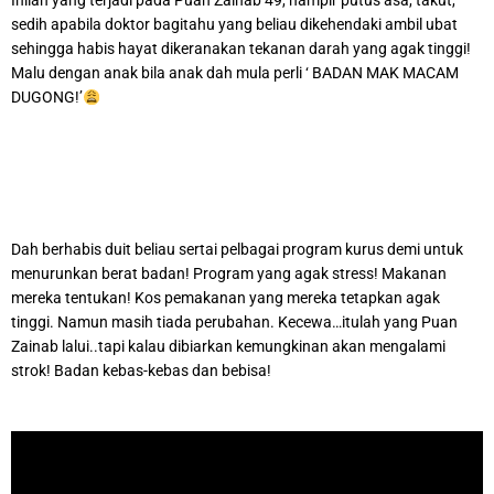
Inilah yang terjadi pada Puan Zainab 49, hampir putus asa, takut,
sedih apabila doktor bagitahu yang beliau dikehendaki ambil ubat
sehingga habis hayat dikeranakan tekanan darah yang agak tinggi!
Malu dengan anak bila anak dah mula perli ‘ BADAN MAK MACAM
DUGONG!’
Dah berhabis duit beliau sertai pelbagai program kurus demi untuk
menurunkan berat badan! Program yang agak stress! Makanan
mereka tentukan! Kos pemakanan yang mereka tetapkan agak
tinggi. Namun masih tiada perubahan. Kecewa…itulah yang Puan
Zainab lalui..tapi kalau dibiarkan kemungkinan akan mengalami
strok! Badan kebas-kebas dan bebisa!