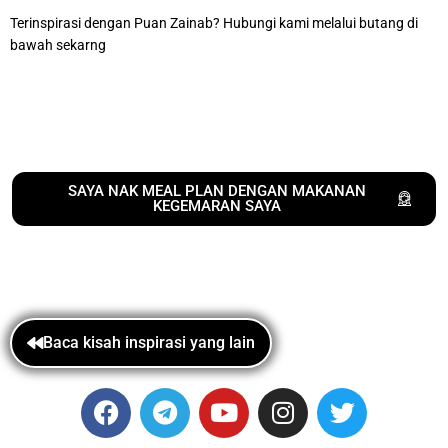
Terinspirasi dengan Puan Zainab? Hubungi kami melalui butang di
bawah sekarng
SAYA NAK MEAL PLAN DENGAN MAKANAN
KEGEMARAN SAYA
Baca kisah inspirasi yang lain
F
T
Y
I
T
a
e
o
n
w