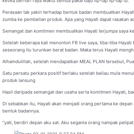
ketika berhari raya waktu semua pakai baju lip-lap lip-lap tu.
Perasaan tak yakin terhadap bentuk badan membuatkan Hayati
zumba ke pembelian produk. Apa yang Hayati dapat rasakan ad
Semangat dan komitmen membuatkan Hayati terjumpa saya keti
Setelah beberapa kali menonton FB live saya, tiba-tiba Hayat
seseorang itu turunkan berat badan. Maka terus Hayati men
Alhamdulillah, setelah mendapatkan MEAL PLAN tersebut, Pua
Satu persatu perkara positif berlaku setelah beliau mula me
produk lansung
Hasil daripada semangat dan usaha serta komitmen Hayati, bada
Di sebabkan itu, Hayati akan menjadi orang pertama ke depan b
bentuk badannya.
“yati, berdiri depan aku sat. Aku seganla orang nampak pelipat