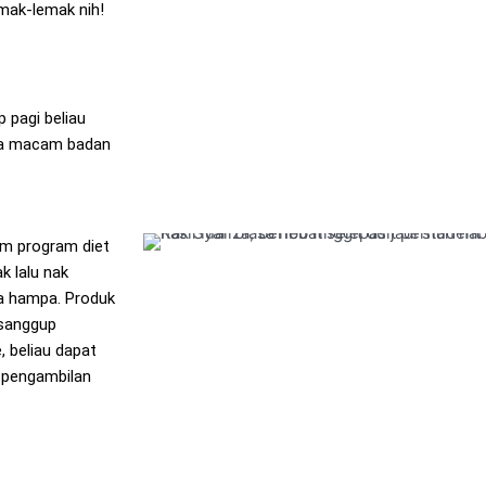
mak-lemak nih!
 pagi beliau
asa macam badan
m program diet
k lalu nak
ta hampa. Produk
 sanggup
, beliau dapat
i pengambilan