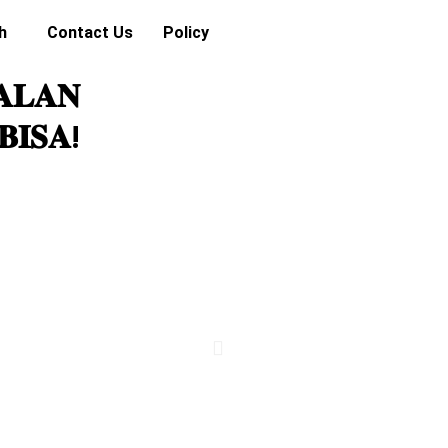
h
Contact Us
Policy
𝐀𝐋𝐀𝐍
𝐈𝐒𝐀!
Play