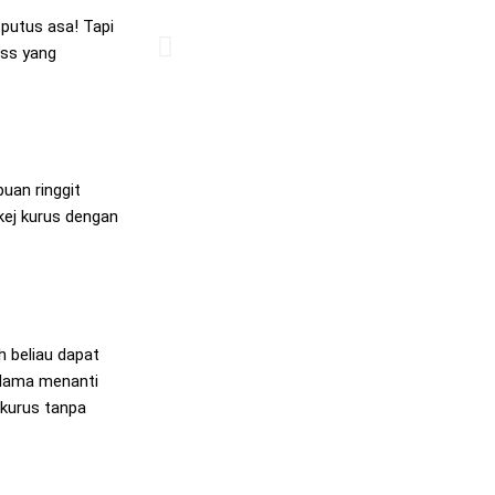
putus asa! Tapi
ess yang
uan ringgit
akej kurus dengan
h beliau dapat
 lama menanti
 kurus tanpa