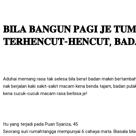
𝐁𝐈𝐋𝐀 𝐁𝐀𝐍𝐆𝐔𝐍 𝐏𝐀𝐆𝐈 𝐉𝐄 𝐓𝐔𝐌
𝐓𝐄𝐑𝐇𝐄𝐍𝐂𝐔𝐓-𝐇𝐄𝐍𝐂𝐔𝐓, 𝐁𝐀𝐃
Aduhai memang rasa tak selesa bila berat badan makin bertambah
nak berjalan kaki sakit-sakit macam kena benda tajam, badan pul
kena cucuk-cucuk macam rasa berbisa je!
Itu yang terjadi pada Puan Syariza, 45
Seorang suri rumahtangga mempunyai 6 cahaya mata. Biasala bila 