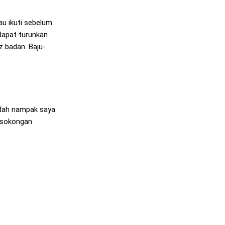
au ikuti sebelum
dapat turunkan
z badan. Baju-
 dah nampak saya
n sokongan