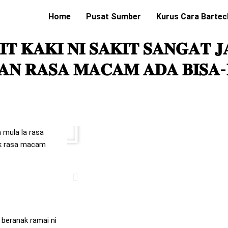
Home
Pusat Sumber
Kurus Cara Bartec
𝐓 𝐊𝐀𝐊𝐈 𝐍𝐈 𝐒𝐀𝐊𝐈𝐓 𝐒𝐀𝐍𝐆𝐀𝐓 𝐉
𝐍 𝐑𝐀𝐒𝐀 𝐌𝐀𝐂𝐀𝐌 𝐀𝐃𝐀 𝐁𝐈𝐒𝐀-
Play
 mula la rasa
ak rasa macam
beranak ramai ni